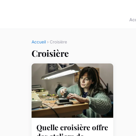
Acc
Accueil
› Croisière
Croisière
Quelle croisière offre