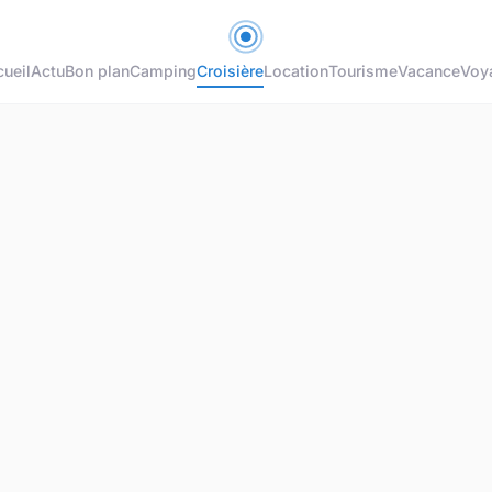
ueil
Actu
Bon plan
Camping
Croisière
Location
Tourisme
Vacance
Voy