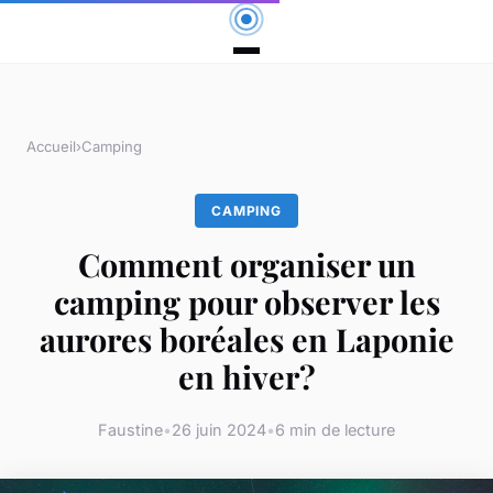
Accueil
›
Camping
CAMPING
Comment organiser un
camping pour observer les
aurores boréales en Laponie
en hiver?
Faustine
•
26 juin 2024
•
6 min de lecture