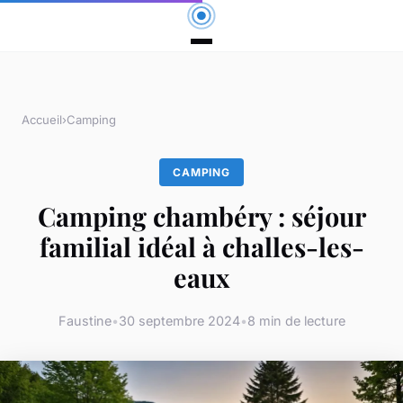
Accueil
›
Camping
CAMPING
Camping chambéry : séjour
familial idéal à challes-les-
eaux
Faustine
•
30 septembre 2024
•
8 min de lecture